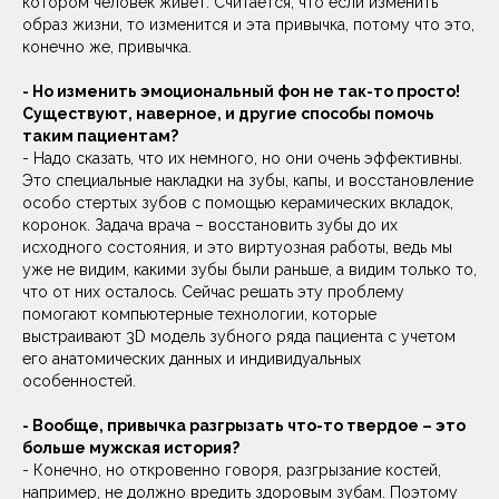
ни печально, именно женщины приходят к нам с выбитыми
или потерянными зубами. Поскользнулась в ванной, упала
в туфлях на высоких каблуках. Очень часто случается такое
- ребенок, сидя на руках у мамы, может резко мотнуть
головой и выбить ей зубы. А мужчины – сейчас среди
наших пациентов не найдешь такого, кто потерял бы зубы в
драке.
- Насколько быстро можно решить проблему потери
зуба, особенно если это передний зуб, что очень
заметно?
- В такой ситуации спасает одномоментная имплантация: на
место удаленного травмированного зуба сразу же
устанавливается имплантат, при необходимости делается
подсадка десны и костной ткани и надевается коронка, с
которой человек может спокойно восстанавливаться, а
окружающие ничего не заметят.
- Существуют ли какие-либо стоматологические
проблемы, характерные в большей степени для
мужчин, чем для женщин?
- Да, существуют. И в первую очередь, это повышенная