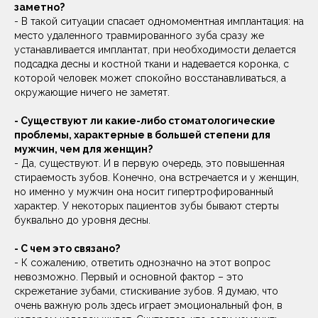
- Арам Ленсерович, правда ли, что мужчины больше
склонны откладывать визит к стоматологу, проще
говоря, больше боятся зубного врача, чем женщины?
- Да, и это имеет под собой определенную подоплеку.
Дело в том, что к мужчинам требования со стороны
общества выше, а чувствительность к боли, особенно в
детстве, у мальчиков такая же, как и у девочек. От
мальчиков ждут выдержки - ты должен, ты герой. И,
конечно, это накладывает отпечаток. В моей практике
мужчины, если уж они боятся стоматолога, то боятся
всерьез. Откладывают лечение, насколько это возможно и
очень сильно запускают ситуацию. Особенно это касается
старшего поколения. Для молодых мужчин это не так
актуально, они продукт другого времени, времени лечения
с обезболиванием. На их памяти нет этих страшных
бормашин, и опыт в целом гораздо более позитивный.
- По вашему опыту, мужчины чаще, чем женщины,
сталкиваются с потерей зубов из-за травмы?
- Вы знаете, ровным счетом наоборот! В основном, как это