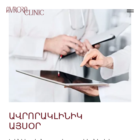
ԱՎՐՈՐԱԿԼԻՆԻԿ
ԱՅՍՕՐ
Կլինիկայի, նրա աշխատակիցների և
հիվանդների կյանքը լի է
իրադարձություններով։ Կարդացեք մեր
նորությունները և, հուսով ենք, ձեզ համար
հետաքրքիր բան կգտնեք: