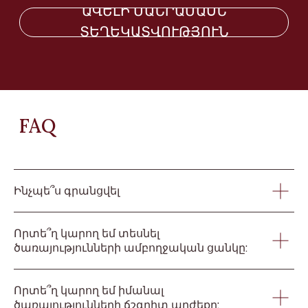
ԹՈՂԵՔ ՀԱՐՑՈՒՄ ԵՎ ՄԵՆՔ
ԿԿԱՊՎԵՆՔ ՁԵԶ ՀԵՏ
Կապվեք մեզ հետ հեռախոսով կամ էլ
փոստով
+37412988335
info@avroraclinic.am
Բուզանդի փող., 3/1, 2-րդ հարկ, Երևան,
Ինչպե՞ս գրանցվել
Հայաստան, 0010
Որտե՞ղ կարող եմ տեսնել
ծառայությունների ամբողջական ցանկը:
ԱՆՈՒՆ ԱԶԳԱՆՈՒՆ
ՀԵՌԱԽՈՍ
Որտե՞ղ կարող եմ իմանալ
ծառայությունների ճշգրիտ արժեքը: