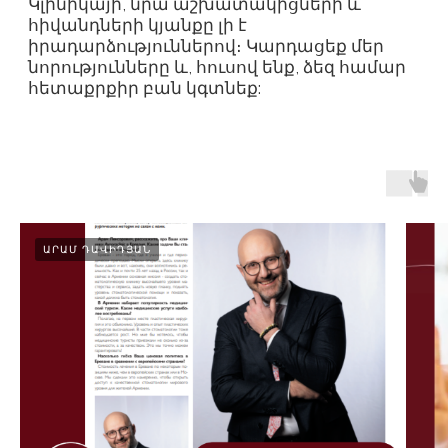
ԱՐԱՄ ԴԱՎԻԴՅԱՆ
ԾԱՆՈԹԱՆԱԼ
ԾԱՌԱՅՈՒԹՅՈՒՆՆԵՐԻ