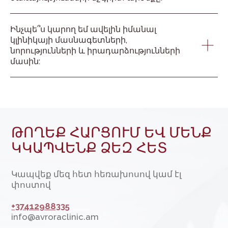
ՁԵՐ ՀԱՐՑԸ ԿԱՄ ՄԵԿՆԱԲԱՆՈՒԹՅՈՒՆԸ
Ինչպե՞ս կարող եմ ավելին իմանալ
կլինիկայի մասնագետների,
նորությունների և իրադարձությունների
մասին:
ՈՒՂԱՐԿԵԼ
ПОДРОБНЕЕ
ЗАПИСАТЬСЯ НА ПРИЁМ
Ծառայություններ
Թիմ
Նորություններ
Հետադարձ
կապ