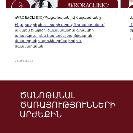
ԱՐԺԵՔԻՆ
AVRORACLINIC/Բացահայտելով Հայաստանը
Լ
ԱՎԵԼԻ ՄԱՆՐԱՄԱՍՆ
Ինչպես գրեթե 25 տարի առաջ Ռուսաստանում,
Լ
ՏԵՂԵԿԱՏՎՈՒԹՅՈՒՆ
այնպես էլ այսօր Հայաստանում գլխավոր
Ե
առաքելությունն է ստեղծել բարձրագույն
31
մակարդակի պրոֆեսիոնալիզմի և
սպասարկման
FAQ
28.08.2025