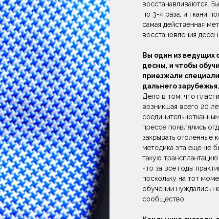
восстанавливаются. Бы
по 3-4 раза, и ткани 
самая действенная мет
восстановления десен
Вы один из ведущих 
десны, и чтобы обуч
приезжали специалис
дальнего зарубежья.
Дело в том, что пласт
возникшая всего 20 ле
соединительнотканным
прессе появлялись от
закрывать оголенные к
методика эта еще не б
такую трансплантацию 
что за все годы практ
поскольку на тот моме
обучении нуждались не
сообщество.