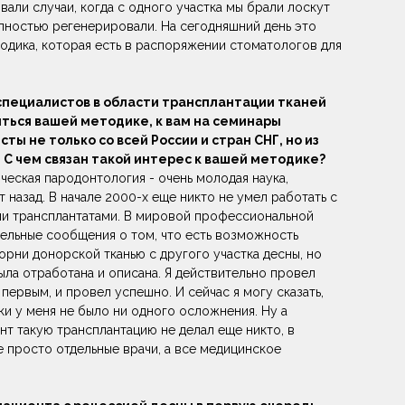
вали случаи, когда с одного участка мы брали лоскут
полностью регенерировали. На сегодняшний день это
одика, которая есть в распоряжении стоматологов для
.
специалистов в области трансплантации тканей
иться вашей методике, к вам на семинары
ты не только со всей России и стран СНГ, но из
 С чем связан такой интерес к вашей методике?
ическая пародонтология - очень молодая наука,
т назад. В начале 2000-х еще никто не умел работать с
и трансплантатами. В мировой профессиональной
дельные сообщения о том, что есть возможность
орни донорской тканью с другого участка десны, но
ыла отработана и описана. Я действительно провел
первым, и провел успешно. И сейчас я могу сказать,
ики у меня не было ни одного осложнения. Ну а
нт такую трансплантацию не делал еще никто, в
 просто отдельные врачи, а все медицинское