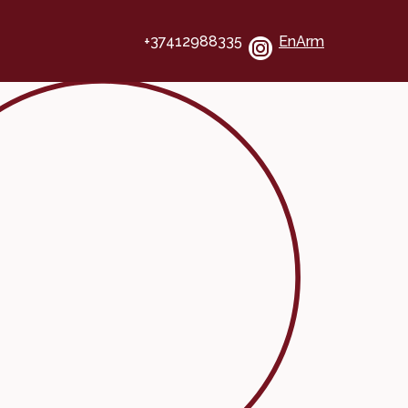
+37412988335
En
Arm