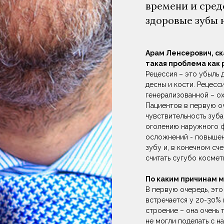
времени и средс
здоровые зубы 
Арам Ленсерович, ск
такая проблема как 
Рецессия – это убыль 
десны и кости. Рецесс
генерализованной – ох
Пациентов в первую о
чувствительность зуба
оголению наружного фр
осложнений - повышен
зубу и, в конечном сч
считать сугубо косме
По каким причинам 
В первую очередь, это
встречается у 20-30% 
строение – она очень 
не могли поделать с н