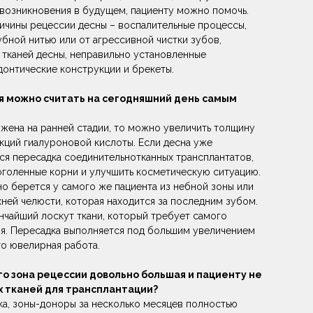
 возникновения в будущем, пациенту можно помочь.
ичины рецессии десны – воспалительные процессы,
зубной нитью или от агрессивной чистки зубов,
 тканей десны, неправильно установленные
донтические конструкции и брекеты.
я можно считать на сегодняшний день самым
жена на ранней стадии, то можно увеличить толщину
кций гиалуроновой кислоты. Если десна уже
ся пересадка соединительнотканных трансплантатов,
оголенные корни и улучшить косметическую ситуацию.
о берется у самого же пациента из небной зоны или
хней челюсти, которая находится за последним зубом.
нчайший лоскут ткани, который требует самого
я. Пересадка выполняется под большим увеличением
то ювелирная работа.
что зона рецессии довольно большая и пациенту не
х тканей для трансплантации?
ка, зоны-доноры за несколько месяцев полностью