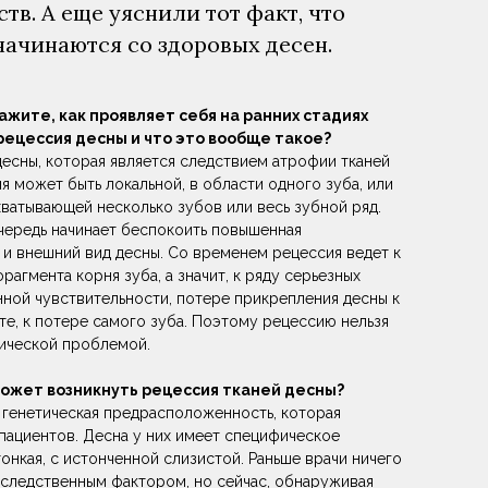
тв. А еще уяснили тот факт, что
начинаются со здоровых десен.
ажите, как проявляет себя на ранних стадиях
рецессия десны и что это вообще такое?
десны, которая является следствием атрофии тканей
ия может быть локальной, в области одного зуба, или
ватывающей несколько зубов или весь зубной ряд.
чередь начинает беспокоить повышенная
 и внешний вид десны. Со временем рецессия ведет к
агмента корня зуба, а значит, к ряду серьезных
ной чувствительности, потере прикрепления десны к
ете, к потере самого зуба. Поэтому рецессию нельзя
тической проблемой.
может возникнуть рецессия тканей десны?
 генетическая предрасположенность, которая
пациентов. Десна у них имеет специфическое
тонкая, с истонченной слизистой. Раньше врачи ничего
аследственным фактором, но сейчас, обнаруживая