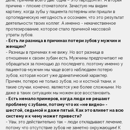
деле, причины всего две. Одна – это пародонтит. А вторая
причина – плохие стоматологи. Зачастую мы видим
картину, когда зубы у пациента потеряны или пришли в
ортопедическую негодность и осознаем, что это результат
деятельности твоих коллег. А именно - некачественное
протезирование, которое стало причиной массовой
утраты зубов.
- Есть ли разница в причинах потери зубов у мужчин и
женщин?
- Разницы в причинах я не вижу. Но вот разница в
отношении к своим зубам есть. Мужчины предпочитают не
обращаться за помощью до последнего, поэтому именно у
пациентов-мужчин мы чаще всего наблюдаем потерю
зубов, которая носит уже драматический характер.
Причем, потерю не только зубов, но и костной ткани, и
такие случаи, конечно, являются уже более сложными. Но
даже в таких ситуациях мы можем все восстановить.
- Есть немало примеров, когда люди не решают
проблему с зубами, потому что их «не видно» -
шестой, седьмой и даже пятый. Как это влияет на всю
систему и к чему может привести?
- Увы, это действительно так – люди откладывают лечение,
потому что отсутствие зубов не заметно окружающим! К