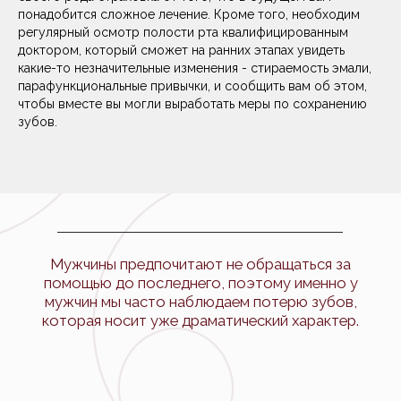
понадобится сложное лечение. Кроме того, необходим
ОСТАВЬТЕ ЗАЯВКУ
регулярный осмотр полости рта квалифицированным
И МЫ СВЯЖЕМСЯ С ВАМИ
доктором, который сможет на ранних этапах увидеть
какие-то незначительные изменения - стираемость эмали,
парафункциональные привычки, и сообщить вам об этом,
Или свяжитесь с нами по телефону или email:
чтобы вместе вы могли выработать меры по сохранению
+37412988335
зубов.
info@avroraclinic.am
Адрес:
Армения, Ереван,
ул. Павстоса Бюзанда, 3/1, 2 этаж
Имя
ПОДРОБНЕЕ
Телефон
ЗАПИСАТЬСЯ НА ПРИЁМ
Комментарий