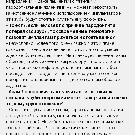
направлении, и даже пациентам с тяжелыми
пародотнальными явлениями мы можем предоставить
качественное лечение с использованием имплантатов и
эти зубы будут стоять и служить ему всю жизнь.
- То есть, если человек по причине пародонтита
потерял свои зубы, то современные технологии
позволят имплантам прижиться и стоять вечно?
- Безусловно! Более того, очень важно в этом плане
грамотно планировать лечение, потому что полумеры
здесь не будут эффективны. Мы планируем лечение таким
образом, чтобы изменить микрофлору в полости рта и
уже в новой микрофлоре установить имплантаты без
последствий. Пародонтит ни в коем случае не должен
превратиться в периимплантит, и это главным образом
задача врача.
ОЗНАКОМИТЬСЯ
- Арам Ленсерович, как вы считаете, всю жизнь
сохранять зубы здоровыми может каждый или только
СО СТОИМОСТЬЮ УСЛУГ
те, кому крупно повезло?
- Сохранить зубы в идеальном, первозданном состоянии
ПОДРОБНЕЕ
до глубокой старости удается очень незначительному
проценту людей. Но избежать серьезного лечения может
абсолютный каждый! Профилактическая чистка – это
своего рода страховка от того, что в будущем вам