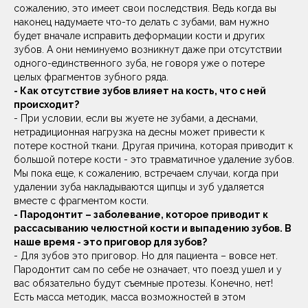
сожалению, это имеет свои последствия. Ведь когда вы
наконец надумаете что-то делать с зубами, вам нужно
будет вначале исправить деформации кости и других
зубов. А они неминуемо возникнут даже при отсутствии
Мужчины предпочитают не обращаться за
одного-единственного зуба, не говоря уже о потере
помощью до последнего, поэтому именно у
целых фрагментов зубного ряда.
мужчин мы часто наблюдаем потерю зубов,
которая носит уже драматический характер.
- Как отсутствие зубов влияет на кость, что с ней
происходит?
- При условии, если вы жуете не зубами, а деснами,
нетрадиционная нагрузка на десны может привести к
потере костной ткани. Другая причина, которая приводит к
большой потере кости - это травматичное удаление зубов.
Мы пока еще, к сожалению, встречаем случаи, когда при
СТАТЬИ
удалении зуба накладываются щипцы и зуб удаляется
АРАМА ДАВИДЯНА
вместе с фрагментом кости.
- Пародонтит – заболевание, которое приводит к
рассасыванию челюстной кости и выпадению зубов. В
наше время - это приговор для зубов?
- Для зубов это приговор. Но для пациента – вовсе нет.
Пародонтит сам по себе не означает, что поезд ушел и у
вас обязательно будут съемные протезы. Конечно, нет!
Есть масса методик, масса возможностей в этом